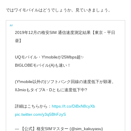
ではワイモバイルはどうでしょうか。見ていきましょう。
2019年12月の格安SIM 通信速度測定結果【東京・平日
昼】
UQモバイル・Y!mobileが25Mbps超✨
BIGLOBEモバイル(A)も速い！
(Y!mobile以外の)ソフトバンク回線の速度低下が顕著。
IIJmioもタイプA・Dともに速度低下中?
詳細はこちらから：
https://t.co/DiBxN8cyXb
pic.twitter.com/y3q5BhFzyS
— 【公式】格安SIMマスター (@sim_kakuyasu)